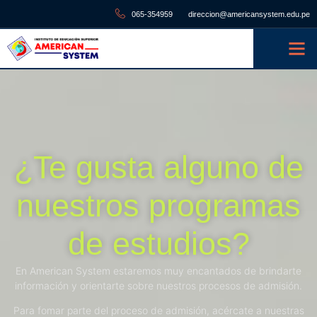
065-354959
direccion@americansystem.edu.pe
¿Te gusta alguno de
nuestros programas
de estudios?
En American System estaremos muy encantados de brindarte
información y orientarte sobre nuestros procesos de admisión.
Para fomar parte del proceso de admisión, acércate a nuestras